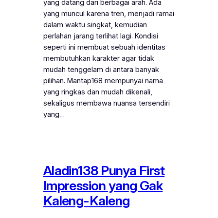
yang datang dari berbagai arah. Ada
yang muncul karena tren, menjadi ramai
dalam waktu singkat, kemudian
perlahan jarang terlihat lagi. Kondisi
seperti ini membuat sebuah identitas
membutuhkan karakter agar tidak
mudah tenggelam di antara banyak
pilihan. Mantap168 mempunyai nama
yang ringkas dan mudah dikenali,
sekaligus membawa nuansa tersendiri
yang…
Aladin138 Punya First
Impression yang Gak
Kaleng-Kaleng