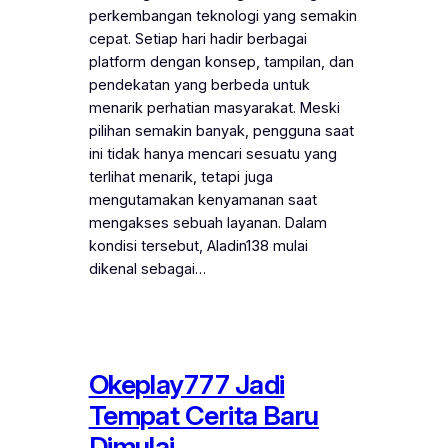
perkembangan teknologi yang semakin
cepat. Setiap hari hadir berbagai
platform dengan konsep, tampilan, dan
pendekatan yang berbeda untuk
menarik perhatian masyarakat. Meski
pilihan semakin banyak, pengguna saat
ini tidak hanya mencari sesuatu yang
terlihat menarik, tetapi juga
mengutamakan kenyamanan saat
mengakses sebuah layanan. Dalam
kondisi tersebut, Aladin138 mulai
dikenal sebagai…
Okeplay777 Jadi
Tempat Cerita Baru
Dimulai