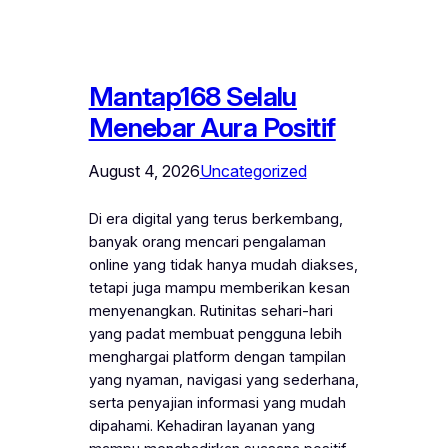
Mantap168 Selalu
Menebar Aura Positif
August 4, 2026
Uncategorized
Di era digital yang terus berkembang,
banyak orang mencari pengalaman
online yang tidak hanya mudah diakses,
tetapi juga mampu memberikan kesan
menyenangkan. Rutinitas sehari-hari
yang padat membuat pengguna lebih
menghargai platform dengan tampilan
yang nyaman, navigasi yang sederhana,
serta penyajian informasi yang mudah
dipahami. Kehadiran layanan yang