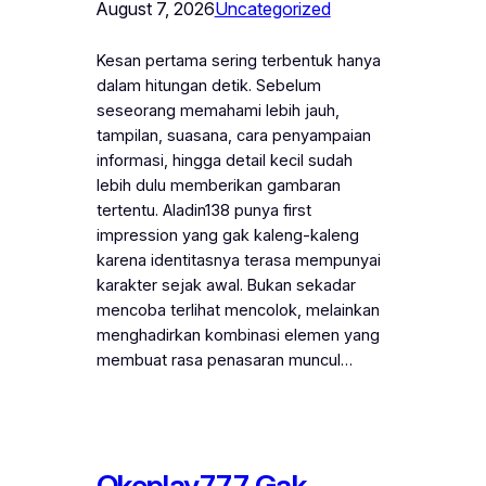
August 7, 2026
Uncategorized
Kesan pertama sering terbentuk hanya
dalam hitungan detik. Sebelum
seseorang memahami lebih jauh,
tampilan, suasana, cara penyampaian
informasi, hingga detail kecil sudah
lebih dulu memberikan gambaran
tertentu. Aladin138 punya first
impression yang gak kaleng-kaleng
karena identitasnya terasa mempunyai
karakter sejak awal. Bukan sekadar
mencoba terlihat mencolok, melainkan
menghadirkan kombinasi elemen yang
membuat rasa penasaran muncul…
Okeplay777 Gak