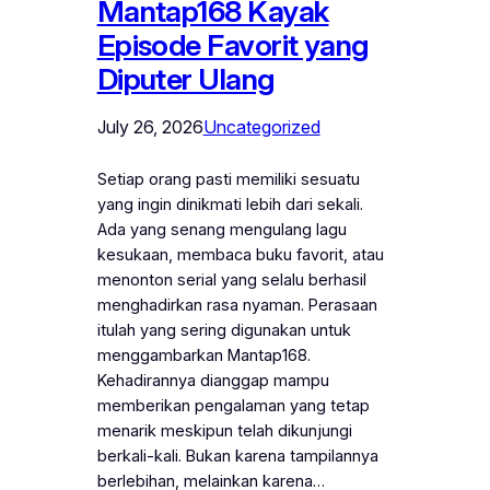
Mantap168 Kayak
Episode Favorit yang
Diputer Ulang
July 26, 2026
Uncategorized
Setiap orang pasti memiliki sesuatu
yang ingin dinikmati lebih dari sekali.
Ada yang senang mengulang lagu
kesukaan, membaca buku favorit, atau
menonton serial yang selalu berhasil
menghadirkan rasa nyaman. Perasaan
itulah yang sering digunakan untuk
menggambarkan Mantap168.
Kehadirannya dianggap mampu
memberikan pengalaman yang tetap
menarik meskipun telah dikunjungi
berkali-kali. Bukan karena tampilannya
berlebihan, melainkan karena…