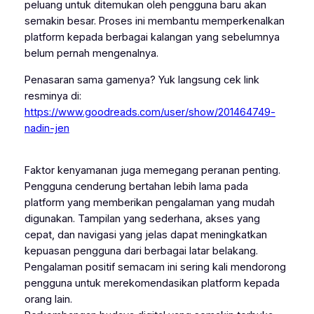
peluang untuk ditemukan oleh pengguna baru akan
semakin besar. Proses ini membantu memperkenalkan
platform kepada berbagai kalangan yang sebelumnya
belum pernah mengenalnya.
Penasaran sama gamenya? Yuk langsung cek link
resminya di:
https://www.goodreads.com/user/show/201464749-
nadin-jen
Faktor kenyamanan juga memegang peranan penting.
Pengguna cenderung bertahan lebih lama pada
platform yang memberikan pengalaman yang mudah
digunakan. Tampilan yang sederhana, akses yang
cepat, dan navigasi yang jelas dapat meningkatkan
kepuasan pengguna dari berbagai latar belakang.
Pengalaman positif semacam ini sering kali mendorong
pengguna untuk merekomendasikan platform kepada
orang lain.