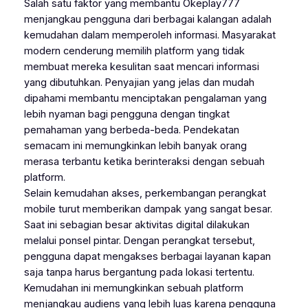
Salah satu faktor yang membantu Okeplay777
menjangkau pengguna dari berbagai kalangan adalah
kemudahan dalam memperoleh informasi. Masyarakat
modern cenderung memilih platform yang tidak
membuat mereka kesulitan saat mencari informasi
yang dibutuhkan. Penyajian yang jelas dan mudah
dipahami membantu menciptakan pengalaman yang
lebih nyaman bagi pengguna dengan tingkat
pemahaman yang berbeda-beda. Pendekatan
semacam ini memungkinkan lebih banyak orang
merasa terbantu ketika berinteraksi dengan sebuah
platform.
Selain kemudahan akses, perkembangan perangkat
mobile turut memberikan dampak yang sangat besar.
Saat ini sebagian besar aktivitas digital dilakukan
melalui ponsel pintar. Dengan perangkat tersebut,
pengguna dapat mengakses berbagai layanan kapan
saja tanpa harus bergantung pada lokasi tertentu.
Kemudahan ini memungkinkan sebuah platform
menjangkau audiens yang lebih luas karena pengguna