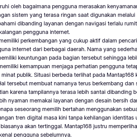
ruhi oleh bagaimana pengguna merasakan kenyamanan 
gan sistem yang terasa ringan saat digunakan melalu
ahami dibanding layanan dengan navigasi terlalu rumit
kalangan pengguna internet.
memiliki perkembangan yang cukup aktif dalam pencaria
ngguna internet dari berbagai daerah. Nama yang seder
hat memiliki keuntungan pada bagian tersebut sehingga
 memiliki kemampuan menjaga perhatian pengguna tetap 
inat publik. Situasi berbeda terlihat pada Mantap168 k
Hal tersebut membuat namanya terus berkembang dan s
tian karena tampilannya terasa lebih santai dibanding 
lebih nyaman memakai layanan dengan desain bersih 
enapa seseorang memilih bertahan menggunakan sebua
ngan tren digital masa kini tanpa kehilangan identitas
biasanya akan tertinggal. Mantap168 justru memperlih
kenal pengguna sebelumnya.