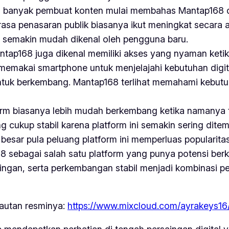
na banyak pembuat konten mulai membahas Mantap168 da
asa penasaran publik biasanya ikut meningkat secara a
semakin mudah dikenal oleh pengguna baru.
ap168 juga dikenal memiliki akses yang nyaman keti
 memakai smartphone untuk menjelajahi kebutuhan digita
r untuk berkembang. Mantap168 terlihat memahami kebu
 biasanya lebih mudah berkembang ketika namanya te
ukup stabil karena platform ini semakin sering ditem
ar pula peluang platform ini memperluas popularitas d
68 sebagai salah satu platform yang punya potensi be
ingan, serta perkembangan stabil menjadi kombinasi pe
tautan resminya:
https://www.mixcloud.com/ayrakeys16