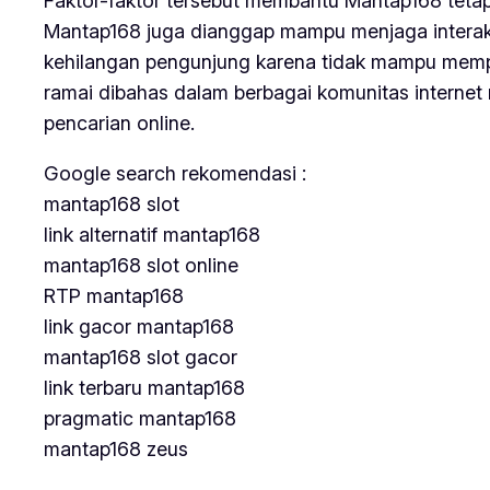
Faktor-faktor tersebut membantu Mantap168 tetap
Mantap168 juga dianggap mampu menjaga interaksi
kehilangan pengunjung karena tidak mampu memper
ramai dibahas dalam berbagai komunitas internet
pencarian online.
Google search rekomendasi :
mantap168 slot
link alternatif mantap168
mantap168 slot online
RTP mantap168
link gacor mantap168
mantap168 slot gacor
link terbaru mantap168
pragmatic mantap168
mantap168 zeus